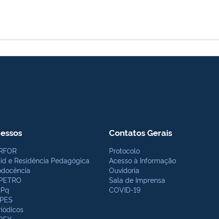
essos
Contatos Gerais
RFOR
Protocolo
bid e Residência Pedagógica
Acesso à Informação
odocência
Ouvidoria
PETRO
Sala de Imprensa
Pq
COVID-19
PES
riódicos
DEX