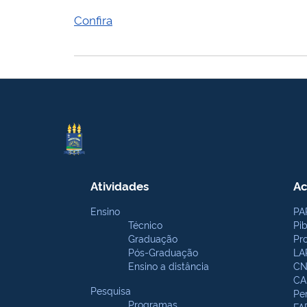
Confira
Atividades
Ac
Ensino
PA
Técnico
Pi
Graduação
Pr
Pós-Graduação
LA
Ensino a distância
CN
CA
Pesquisa
Pe
Programas
FA