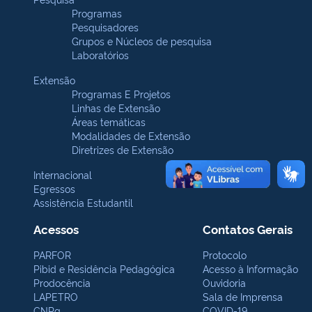
Programas
Pesquisadores
Grupos e Núcleos de pesquisa
Laboratórios
Extensão
Programas E Projetos
Linhas de Extensão
Áreas temáticas
Modalidades de Extensão
Diretrizes de Extensão
Internacional
Egressos
Assistência Estudantil
Acessos
Contatos Gerais
PARFOR
Protocolo
Pibid e Residência Pedagógica
Acesso à Informação
Prodocência
Ouvidoria
LAPETRO
Sala de Imprensa
CNPq
COVID-19