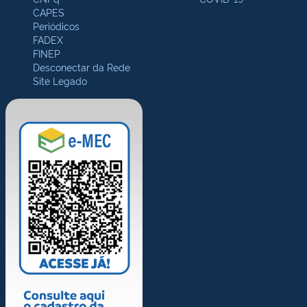
CAPES
Periódicos
FADEX
FINEP
Desconectar da Rede
Site Legado