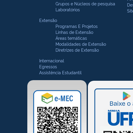
Grupos e Núcleos de pesquisa
De
Laboratórios
Si
Extensão
Programas E Projetos
Linhas de Extensão
Áreas temáticas
Modalidades de Extensão
Diretrizes de Extensão
Internacional
Egressos
Assistência Estudantil