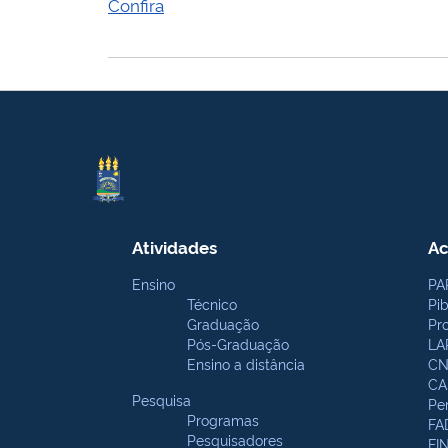
Confira
Atividades
Ac
Ensino
PA
Técnico
Pi
Graduação
Pr
Pós-Graduação
LA
Ensino a distância
CN
CA
Pesquisa
Pe
Programas
FA
Pesquisadores
FI