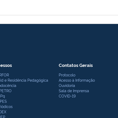
essos
Contatos Gerais
RFOR
Protocolo
bid e Residência Pedagógica
Acesso à Informação
odocência
Ouvidoria
PETRO
Sala de Imprensa
Pq
COVID-19
PES
riódicos
DEX
NEP