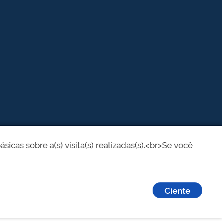
cas sobre a(s) visita(s) realizadas(s).<br>Se você
Ciente