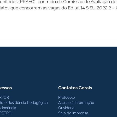
unitários (PRAEC), por meio da Comissão de Avaliação de D
datos que concorrem às vagas do Edital 14 SISU 2022.2 – 
essos
Contatos Gerais
RFOR
Protocolo
bid e Residência Pedagógica
Acesso à Informação
odocência
Ouvidoria
PETRO
Sala de Imprensa