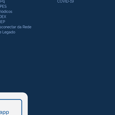
Pq
COVID-19
PES
riódicos
DEX
NEP
sconectar da Rede
te Legado