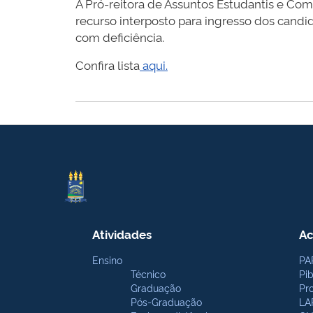
A Pró-reitora de Assuntos Estudantis e Com
recurso interposto para ingresso dos candi
com deficiência.
Confira lista
aqui.
Atividades
Ac
Ensino
PA
Técnico
Pi
Graduação
Pr
Pós-Graduação
LA