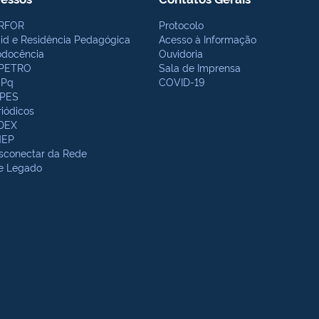
RFOR
Protocolo
bid e Residência Pedagógica
Acesso à Informação
odocência
Ouvidoria
PETRO
Sala de Imprensa
Pq
COVID-19
PES
riódicos
DEX
NEP
sconectar da Rede
te Legado