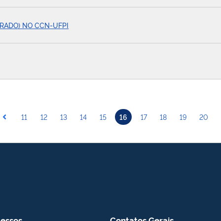
RADO) NO CCN-UFPI
11
12
13
14
15
16
17
18
19
20
essos
Contatos Gerais