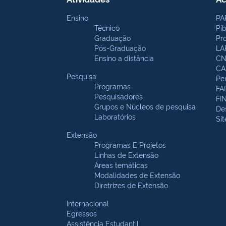
Ensino
PA
Técnico
Pi
Graduação
Pr
Pós-Graduação
LA
Ensino a distância
CN
CA
Pesquisa
Pe
Programas
FA
Pesquisadores
FI
Grupos e Núcleos de pesquisa
De
Laboratórios
Si
Extensão
Programas E Projetos
Linhas de Extensão
Áreas temáticas
Modalidades de Extensão
Diretrizes de Extensão
Internacional
Egressos
Assistência Estudantil