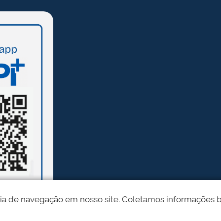
ia de navegação em nosso site. Coletamos informações bási