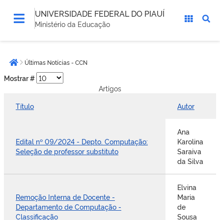
UNIVERSIDADE FEDERAL DO PIAUÍ
Ministério da Educação
Você
Últimas Notícias - CCN
está
Página inicial
aqui:
Mostrar #
Artigos
Título
Autor
Ana
Edital nº 09/2024 - Depto. Computação:
Karolina
Seleção de professor substituto
Saraiva
da Silva
Elvina
Remoção Interna de Docente -
Maria
Departamento de Computação -
de
Classificação
Sousa