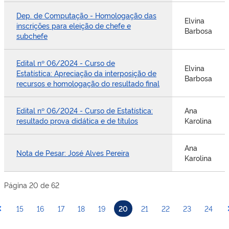
Dep. de Computação - Homologação das
Elvina
inscrições para eleição de chefe e
Barbosa
subchefe
Edital nº 06/2024 - Curso de
Elvina
Estatística: Apreciação da interposição de
Barbosa
recursos e homologação do resultado final
Edital nº 06/2024 - Curso de Estatística:
Ana
resultado prova didática e de títulos
Karolina
Ana
Nota de Pesar: José Alves Pereira
Karolina
Página 20 de 62
15
16
17
18
19
20
21
22
23
24