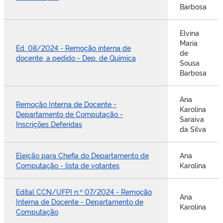
Barbosa
Elvina
Maria
Ed. 08/2024 - Remoção interna de
de
docente, a pedido - Dep. de Química
Sousa
Barbosa
Ana
Remoção Interna de Docente -
Karolina
Departamento de Computação -
Saraiva
Inscrições Deferidas
da Silva
Eleição para Chefia do Departamento de
Ana
Computação - lista de votantes
Karolina
Edital CCN/UFPI n.º 07/2024 - Remoção
Ana
Interna de Docente - Departamento de
Karolina
Computação