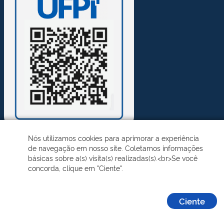
Nós utilizamos cookies para aprimorar a experiência
de navegação em nosso site. Coletamos informações
Desenvolvido pelo STI - Universidade Federal do Piauí
básicas sobre a(s) visita(s) realizadas(s).<br>Se você
concorda, clique em "Ciente".
Ciente