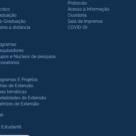
Protocolo
cnico
Acesso à Informação
aduação
Ouvidoria
s-Graduação
Sala de Imprensa
sino a distância
COVID-19
ogramas
squisadores
upos e Núcleos de pesquisa
boratórios
ogramas E Projetos
nhas de Extensão
eas temáticas
dalidades de Extensão
retrizes de Extensão
al
 Estudantil