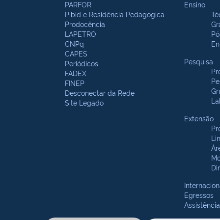
PARFOR
Ensino
Pibid e Residência Pedagógica
Té
Prodocência
Gr
LAPETRO
Pó
CNPq
En
CAPES
Pesquisa
Periódicos
Pr
FADEX
Pe
FINEP
Gr
Desconectar da Rede
La
Site Legado
Extensão
Pr
Li
Ár
Mo
Di
Internacion
Egressos
Assistência