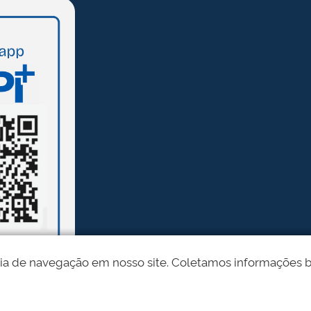
ia de navegação em nosso site. Coletamos informações bási