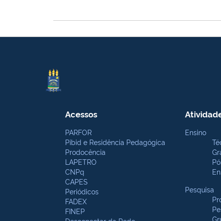
Acessos
Atividad
PARFOR
Ensino
Pibid e Residência Pedagógica
Té
Prodocência
Gr
LAPETRO
Pó
CNPq
En
CAPES
Pesquisa
Periódicos
Pr
FADEX
Pe
FINEP
Gr
Desconectar da Rede