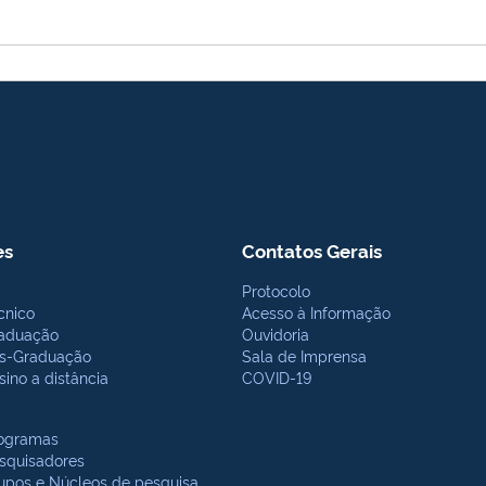
es
Contatos Gerais
Protocolo
cnico
Acesso à Informação
aduação
Ouvidoria
s-Graduação
Sala de Imprensa
sino a distância
COVID-19
ogramas
squisadores
upos e Núcleos de pesquisa