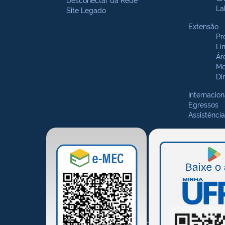
La
Site Legado
Extensão
Pr
Li
Ár
Mo
Di
Internacion
Egressos
Assistência