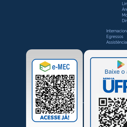
Li
Ár
Mo
Di
Internacion
Egressos
Assistência