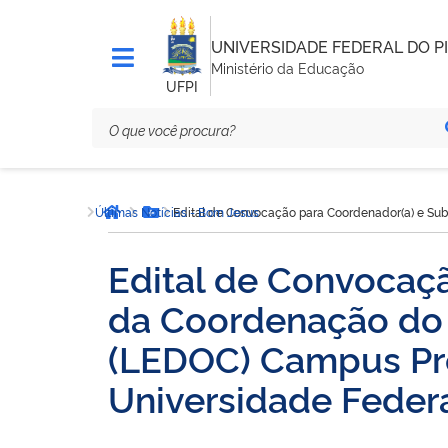
UNIVERSIDADE FEDERAL DO PI
Ministério da Educação
UFPI
Você
Últimas Notícias - Bom Jesus
Edital de Convocação para Coordenador(a) e Sub
está
Página inicial
Botão Menu
aqui:
Edital de Convocaç
da Coordenação do
(LEDOC) Campus Pro
Universidade Federa