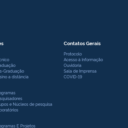
es
Contatos Gerais
Protocolo
cnico
Acesso à Informação
aduação
Ouvidoria
s-Graduação
Sala de Imprensa
sino a distância
COVID-19
ogramas
squisadores
upos e Núcleos de pesquisa
boratórios
ogramas E Projetos