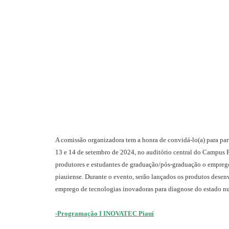
A comissão organizadora tem a honra de convidá-lo(a) para part
13 e 14 de setembro de 2024, no auditório central do Campus P
produtores e estudantes de graduação/pós-graduação o emprego 
piauiense. Durante o evento, serão lançados os produtos dese
emprego de tecnologias inovadoras para diagnose do estado nut
-Programação I INOVATEC Piauí