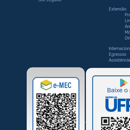
Extensão
Pr
Li
Ár
Mo
Di
Internacion
Egressos
Assistência