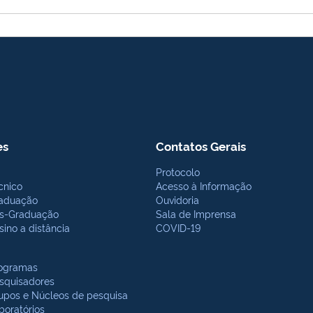
es
Contatos Gerais
Protocolo
cnico
Acesso à Informação
aduação
Ouvidoria
s-Graduação
Sala de Imprensa
sino a distância
COVID-19
ogramas
squisadores
upos e Núcleos de pesquisa
boratórios