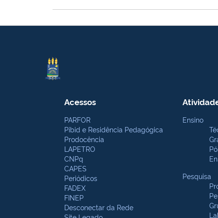
Acessos
Atividad
PARFOR
Ensino
Pibid e Residência Pedagógica
Té
Prodocência
Gr
LAPETRO
Pó
CNPq
En
CAPES
Pesquisa
Periódicos
Pr
FADEX
Pe
FINEP
Gr
Desconectar da Rede
La
Site Legado