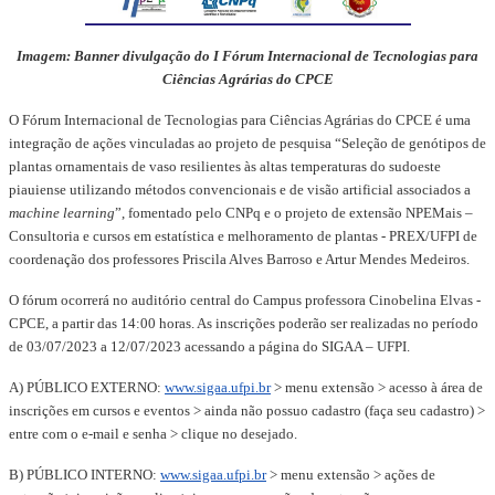
Imagem: Banner divulgação do I
Fórum Internacional de Tecnologias para
Ciências Agrárias do CPCE
O Fórum Internacional de Tecnologias para Ciências Agrárias do CPCE é uma
integração de ações vinculadas ao projeto de pesquisa “Seleção de genótipos de
plantas ornamentais de vaso resilientes às altas temperaturas do sudoeste
piauiense utilizando métodos convencionais e de visão artificial associados a
machine learning
”, fomentado pelo CNPq e o projeto de extensão NPEMais –
Consultoria e cursos em estatística e melhoramento de plantas - PREX/UFPI de
coordenação dos professores Priscila Alves Barroso e Artur Mendes Medeiros.
O fórum ocorrerá no auditório central do Campus professora Cinobelina Elvas -
CPCE, a partir das 14:00 horas. As inscrições poderão ser realizadas no período
de 03/07/2023 a 12/07/2023 acessando a página do SIGAA – UFPI.
A) PÚBLICO EXTERNO:
www.sigaa.ufpi.br
> menu extensão > acesso à área de
inscrições em cursos e eventos > ainda não possuo cadastro (faça seu cadastro) >
entre com o e-mail e senha > clique no desejado.
B) PÚBLICO INTERNO:
www.sigaa.ufpi.br
> menu extensão > ações de