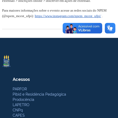
extensão > inscrições online > inscrever em ações de extensão.
Para maiores informações sobre o evento acesse as redes sociais do NPEM
(@npem_mcest_ufpi):
https://www.instagram.com/npem_mcest_ufpi/
.
Acessos
PARFOR
Pibid e Residência Pedagógica
Prodocência
LAPETRO
CNPq
CAPES