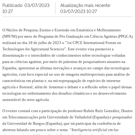
Publicado: 03/07/2023
Atualização mais recente:
10:27
03/07/2023 10:27
O Núcleo de Pesquisa, Ensino e Extensão em Estatística e Melhoramento
(NPE³M) por meio do Programa de Pós Graduação em Ciência Agrárias (PPGCA)
realizará no dia 18 de julho de 2023 o “1st CPCE International Forum on
Technologies for Agricutural Sciences”. Este evento visa promover a
disseminação e o intercâmbio de conhecimentos sobre tecnologias voltadas
para as ciências agrárias, por meio de palestras de pesquisadores atuantes na
Espanha; apresentar as últimas inovações e avanços no campo das tecnologias
agrícolas, com foco especial no uso de imagens multiespectrais para análise de
características em plantas e, na micropropagação de espécies de interesse
agrícola e florestal; além de fomentar o debate e a reflexão sobre o papel dessas
tecnologias no enfrentamento dos desafios climáticos e no desenvolvimento
sustentável do setor agrícola.
O evento contará com a participação do professor Rubén Ruíz González, Doutor
em Telecomunicações pela Universidade de Valladolid (Espanha) e pesquisador
da Universidad de Burgos (Espanha), que irá participar da conferência de
abertura falando um pouco sobre o tema:
“Inteligencia artificial em las