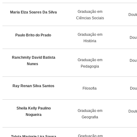
Graduação em
Maria Elza Soares Da Silva
Dout
Ciências Sociais
Graduação em
Paulo Brito do Prado
Dou
História
Ranchmity David Batista
Graduação em
Dou
Nunes
Pedagogia
Ray Renan Silva Santos
Filosofia
Dou
Sheila Kelly Paulino
Graduação em
Dout
Nogueira
Geografia
Graduação em
Talyta Marjorie Lira Sousa