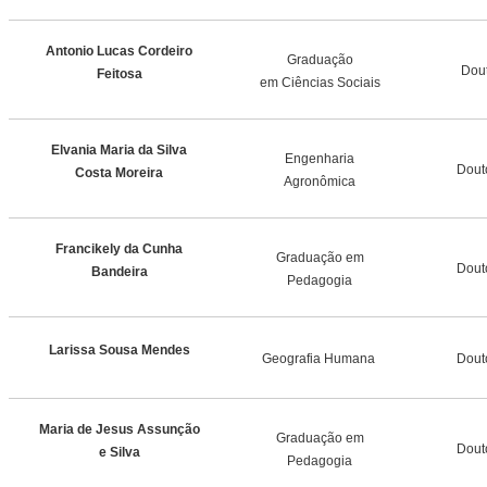
Antonio Lucas Cordeiro
Graduação
Dou
Feitosa
em Ciências Sociais
Elvania Maria da Silva
Engenharia
Dout
Costa Moreira
Agronômica
Francikely da Cunha
Graduação em
Dout
Bandeira
Pedagogia
Larissa Sousa Mendes
Geografia Humana
Dout
Maria de Jesus Assunção
Graduação em
Dout
e Silva
Pedagogia