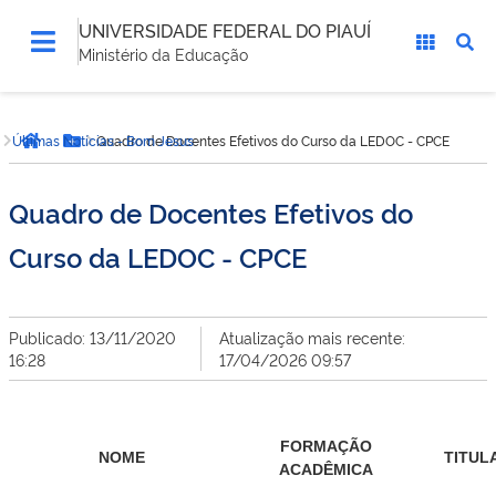
UNIVERSIDADE FEDERAL DO PIAUÍ
Ministério da Educação
Você
Últimas Notícias - Bom Jesus
Quadro de Docentes Efetivos do Curso da LEDOC - CPCE
está
Página inicial
Botão Menu
aqui:
Quadro de Docentes Efetivos do
Curso da LEDOC - CPCE
Publicado: 13/11/2020
Atualização mais recente:
16:28
17/04/2026 09:57
FORMAÇÃO
NOME
TITUL
ACADÊMICA