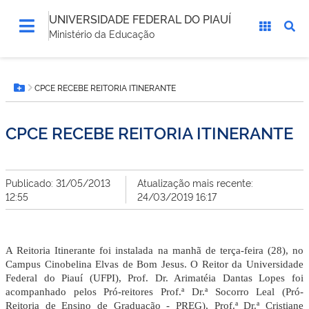
UNIVERSIDADE FEDERAL DO PIAUÍ
Ministério da Educação
Você
CPCE RECEBE REITORIA ITINERANTE
está
Botão Menu
aqui:
CPCE RECEBE REITORIA ITINERANTE
Publicado: 31/05/2013
Atualização mais recente:
12:55
24/03/2019 16:17
A Reitoria Itinerante foi instalada na manhã de terça-feira (28), no
Campus Cinobelina Elvas de Bom Jesus. O Reitor da Universidade
Federal do Piauí (UFPI), Prof. Dr. Arimatéia Dantas Lopes foi
acompanhado pelos Pró-reitores Prof.ª Dr.ª Socorro Leal (Pró-
Reitoria de Ensino de Graduação - PREG), Prof.ª Dr.ª Cristiane