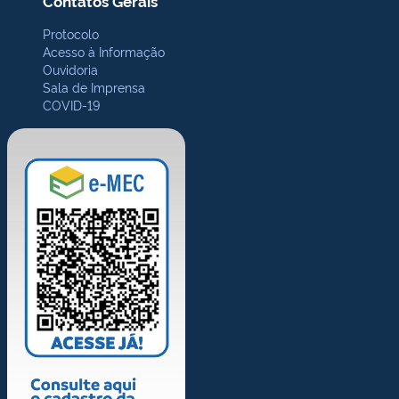
Contatos Gerais
Protocolo
Acesso à Informação
Ouvidoria
Sala de Imprensa
COVID-19