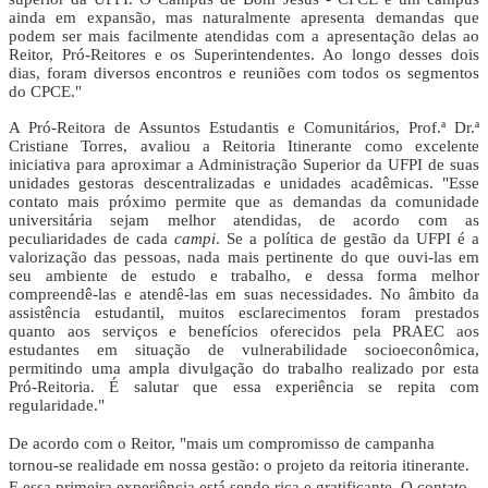
ainda em expansão, mas naturalmente apresenta demandas que
podem ser mais facilmente atendidas com a apresentação delas ao
Reitor, Pró-Reitores e os Superintendentes. Ao longo desses dois
dias, foram diversos encontros e reuniões com todos os segmentos
do CPCE."
A Pró-Reitora de Assuntos Estudantis e Comunitários, Prof.ª Dr.ª
Cristiane Torres, avaliou a Reitoria Itinerante como excelente
iniciativa para aproximar a Administração Superior da UFPI de suas
unidades gestoras descentralizadas e unidades acadêmicas. "Esse
contato mais próximo permite que as demandas da comunidade
universitária sejam melhor atendidas, de acordo com as
peculiaridades de cada
campi
. Se a política de gestão da UFPI é a
valorização das pessoas, nada mais pertinente do que ouvi-las em
seu ambiente de estudo e trabalho, e dessa forma melhor
compreendê-las e atendê-las em suas necessidades. No âmbito da
assistência estudantil, muitos esclarecimentos foram prestados
quanto aos serviços e benefícios oferecidos pela PRAEC aos
estudantes em situação de vulnerabilidade socioeconômica,
permitindo uma ampla divulgação do trabalho realizado por esta
Pró-Reitoria. É salutar que essa experiência se repita com
regularidade."
De acordo com o Reitor, "mais um compromisso de campanha
tornou-se realidade em nossa gestão: o projeto da reitoria itinerante.
E essa primeira experiência está sendo rica e gratificante. O contato