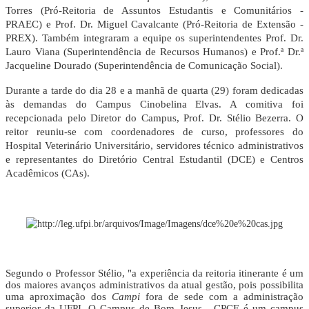
Torres (Pró-Reitoria de Assuntos Estudantis e Comunitários -
PRAEC) e Prof. Dr. Miguel Cavalcante (Pró-Reitoria de Extensão -
PREX). Também integraram a equipe os superintendentes Prof. Dr.
Lauro Viana (Superintendência de Recursos Humanos) e Prof.ª Dr.ª
Jacqueline Dourado (Superintendência de Comunicação Social).
Durante a tarde do dia 28 e a manhã de quarta (29) foram dedicadas
às demandas do Campus Cinobelina Elvas. A comitiva foi
recepcionada pelo Diretor do Campus, Prof. Dr. Stélio Bezerra. O
reitor reuniu-se com coordenadores de curso, professores do
Hospital Veterinário Universitário, servidores técnico administrativos
e representantes do Diretório Central Estudantil (DCE) e Centros
Acadêmicos (CAs).
Segundo o Professor Stélio, "a experiência da reitoria itinerante é um
dos maiores avanços administrativos da atual gestão, pois possibilita
uma aproximação dos
Campi
fora de sede com a administração
superior da UFPI. O Campus de Bom Jesus - CPCE é um campus