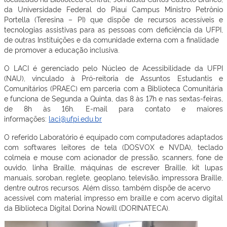
da Universidade Federal do Piauí Campus Ministro Petrônio
Portella (Teresina – PI) que dispõe de recursos acessíveis e
tecnologias assistivas para as pessoas com deficiência da UFPI,
de outras Instituições e da comunidade externa com a finalidade
de promover a educação inclusiva.
O LACI é gerenciado pelo Núcleo de Acessibilidade da UFPI
(NAU), vinculado à Pró-reitoria de Assuntos Estudantis e
Comunitários (PRAEC) em parceria com a Biblioteca Comunitária
e funciona de Segunda a Quinta, das 8 às 17h e nas sextas-feiras,
de 8h às 16h. E-mail para contato e maiores
informações:
laci@ufpi.edu.br
O referido Laboratório é equipado com computadores adaptados
com softwares leitores de tela (DOSVOX e NVDA), teclado
colmeia e mouse com acionador de pressão, scanners, fone de
ouvido, linha Braille, máquinas de escrever Braille, kit lupas
manuais, soroban, reglete, geoplano, televisão, impressora Braille,
dentre outros recursos. Além disso, também dispõe de acervo
acessível com material impresso em braille e com acervo digital
da Biblioteca Digital Dorina Nowill (DORINATECA).