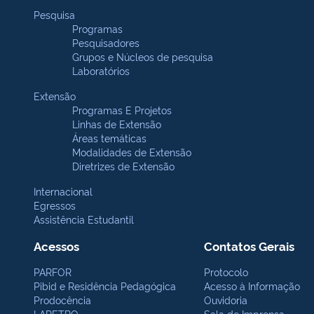
Pesquisa
Programas
Pesquisadores
Grupos e Núcleos de pesquisa
Laboratórios
Extensão
Programas E Projetos
Linhas de Extensão
Áreas temáticas
Modalidades de Extensão
Diretrizes de Extensão
Internacional
Egressos
Assistência Estudantil
Acessos
Contatos Gerais
PARFOR
Protocolo
Pibid e Residência Pedagógica
Acesso à Informação
Prodocência
Ouvidoria
LAPETRO
Sala de Imprensa