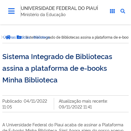
UNIVERSIDADE FEDERAL DO PIAUÍ
Ministério da Educação
Você
Últimas Notícias - Biblioteca
Sistema Integrado de Bibliotecas assina a plataforma de e-book
está
Página inicial
Botão Menu
aqui:
Sistema Integrado de Bibliotecas
assina a plataforma de e-books
Minha Biblioteca
Publicado: 04/11/2022
Atualização mais recente:
11:05
09/11/2022 11:41
A Universidade Federal do Piauí acaba de assinar a Plataforma
de E-books Minha Biblioteca. Sim! Agora além do nosso acervo