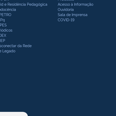
bid e Residência Pedagógica
Acesso à Informação
odocência
Ouvidoria
PETRO
Sala de Imprensa
Pq
COVID-19
PES
riódicos
DEX
NEP
sconectar da Rede
te Legado