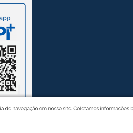
ia de navegação em nosso site. Coletamos informações bási