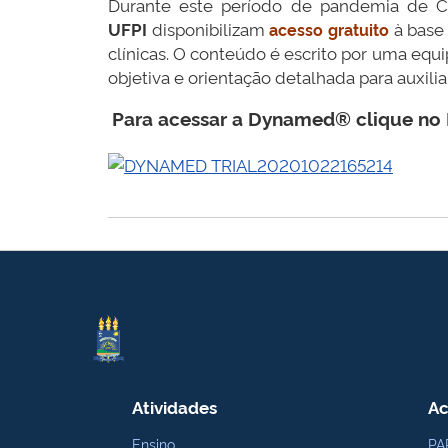
Durante este período de pandemia de C
UFPI
disponibilizam
à base
acesso gratuito
clínicas. O conteúdo é escrito por uma equ
objetiva e orientação detalhada para auxili
Para acessar a Dynamed® clique no
Atividades
Ac
Ensino
PA