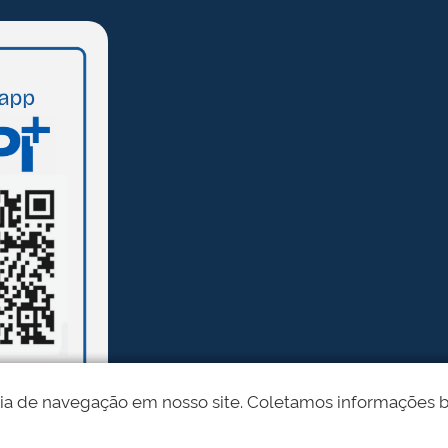
ia de navegação em nosso site. Coletamos informações bási