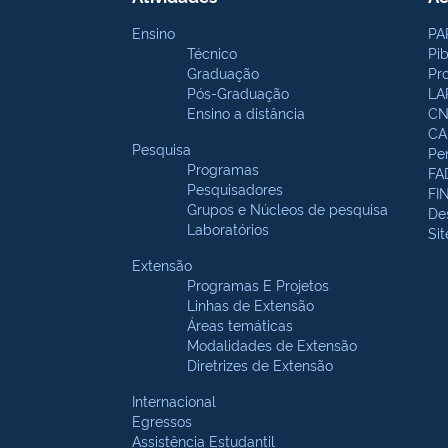
Ensino
PA
Técnico
Pi
Graduação
Pr
Pós-Graduação
LA
Ensino a distância
CN
CA
Pesquisa
Pe
Programas
FA
Pesquisadores
FI
Grupos e Núcleos de pesquisa
De
Laboratórios
Si
Extensão
Programas E Projetos
Linhas de Extensão
Áreas temáticas
Modalidades de Extensão
Diretrizes de Extensão
Internacional
Egressos
Assistência Estudantil