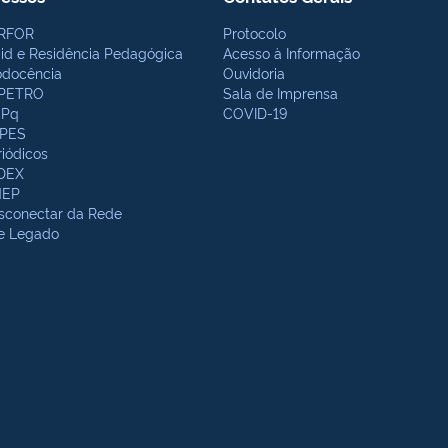
RFOR
Protocolo
bid e Residência Pedagógica
Acesso à Informação
odocência
Ouvidoria
PETRO
Sala de Imprensa
Pq
COVID-19
PES
riódicos
DEX
NEP
sconectar da Rede
te Legado