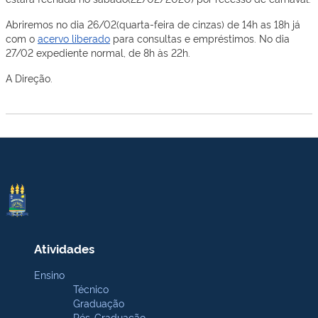
Abriremos no dia 26/02(quarta-feira de cinzas) de 14h as 18h já
com o
acervo liberado
para consultas e empréstimos. No dia
27/02 expediente normal, de 8h às 22h.
A Direção.
Atividades
Ensino
Técnico
Graduação
Pós-Graduação