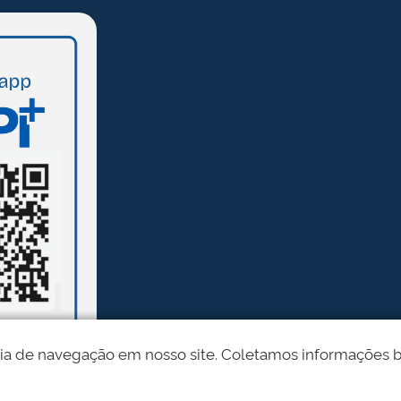
ia de navegação em nosso site. Coletamos informações bási