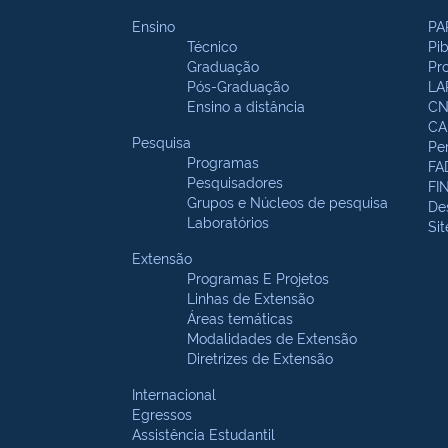
Ensino
PA
Técnico
Pi
Graduação
Pr
Pós-Graduação
LA
Ensino a distância
CN
CA
Pesquisa
Pe
Programas
FA
Pesquisadores
FI
Grupos e Núcleos de pesquisa
De
Laboratórios
Si
Extensão
Programas E Projetos
Linhas de Extensão
Áreas temáticas
Modalidades de Extensão
Diretrizes de Extensão
Internacional
Egressos
Assistência Estudantil