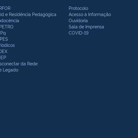
RFOR
Protocolo
bid e Residência Pedagógica
Acesso à Informação
odocência
Ouvidoria
PETRO
Sala de Imprensa
Pq
COVID-19
PES
riódicos
DEX
NEP
sconectar da Rede
te Legado