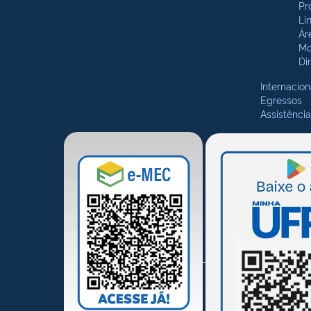
Pr
Li
Ár
Mo
Di
Internacion
Egressos
Assistência