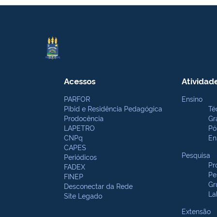
Acessos
Atividad
PARFOR
Ensino
Pibid e Residência Pedagógica
Té
Prodocência
Gr
LAPETRO
Pó
CNPq
En
CAPES
Pesquisa
Periódicos
Pr
FADEX
Pe
FINEP
Gr
Desconectar da Rede
La
Site Legado
Extensão