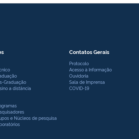
es
Contatos Gerais
Protocolo
cnico
Acesso à Informação
aduação
Ouvidoria
s-Graduação
Sala de Imprensa
sino a distância
COVID-19
ogramas
squisadores
upos e Núcleos de pesquisa
boratórios