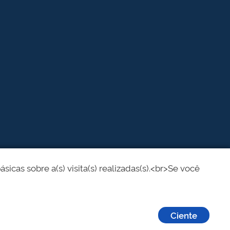
cas sobre a(s) visita(s) realizadas(s).<br>Se você
Ciente