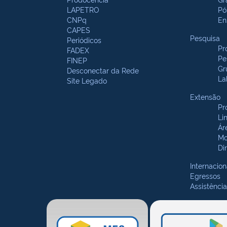
LAPETRO
Pó
CNPq
En
CAPES
Pesquisa
Periódicos
Pr
FADEX
Pe
FINEP
Gr
Desconectar da Rede
La
Site Legado
Extensão
Pr
Li
Ár
Mo
Di
Internacion
Egressos
Assistência