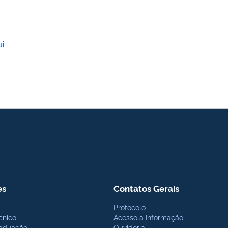
ui
es
Contatos Gerais
Protocolo
cnico
Acesso à Informação
aduação
Ouvidoria