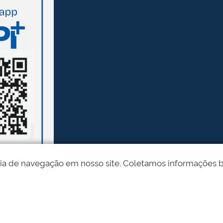
ia de navegação em nosso site. Coletamos informações bási