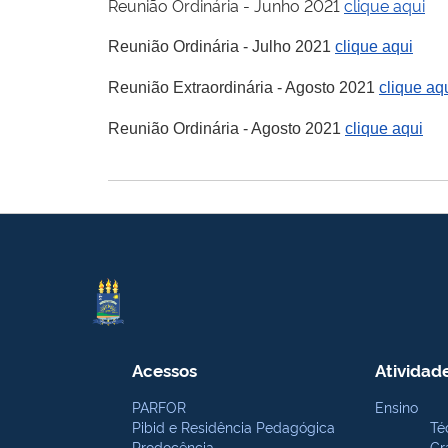
Reunião Ordinária - Junho 2021
clique aqui
Reunião Ordinária - Julho 2021
clique aqui
Reunião Extraordinária - Agosto 2021
clique aq
Reunião Ordinária - Agosto 2021
clique aqui
Acessos
Atividad
PARFOR
Ensino
Pibid e Residência Pedagógica
Té
Prodocência
Gr