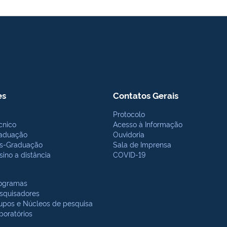
es
Contatos Gerais
Protocolo
cnico
Acesso à Informação
aduação
Ouvidoria
s-Graduação
Sala de Imprensa
sino a distância
COVID-19
ogramas
squisadores
upos e Núcleos de pesquisa
boratórios