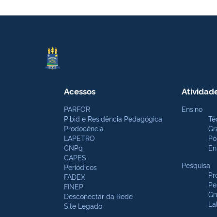
Acessos
Atividad
PARFOR
Ensino
Pibid e Residência Pedagógica
Té
Prodocência
Gr
LAPETRO
Pó
CNPq
En
CAPES
Pesquisa
Periódicos
Pr
FADEX
Pe
FINEP
Gr
Desconectar da Rede
La
Site Legado