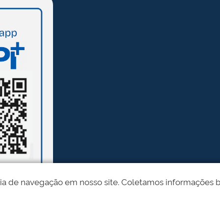
ia de navegação em nosso site. Coletamos informações bási