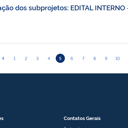
liação dos subprojetos: EDITAL INTERN
1
2
3
4
5
6
7
8
9
10
es
Contatos Gerais