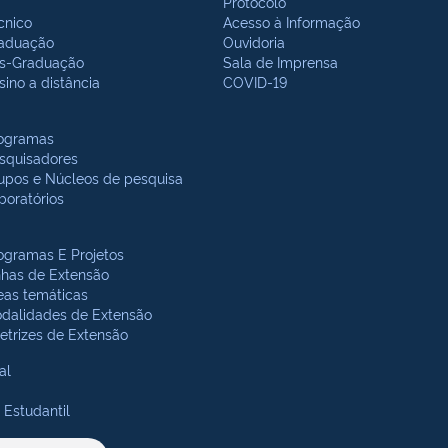
Protocolo
cnico
Acesso à Informação
aduação
Ouvidoria
s-Graduação
Sala de Imprensa
sino a distância
COVID-19
ogramas
squisadores
upos e Núcleos de pesquisa
boratórios
ogramas E Projetos
nhas de Extensão
eas temáticas
dalidades de Extensão
retrizes de Extensão
al
 Estudantil