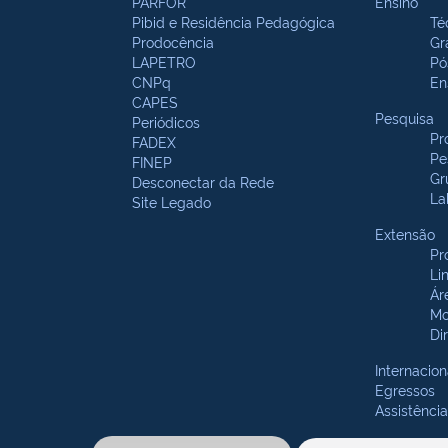
PARFOR
Ensino
Pibid e Residência Pedagógica
Té
Prodocência
Gr
LAPETRO
Pó
CNPq
En
CAPES
Pesquisa
Periódicos
Pr
FADEX
Pe
FINEP
Gr
Desconectar da Rede
La
Site Legado
Extensão
Pr
Li
Ár
Mo
Di
Internacion
Egressos
Assistência