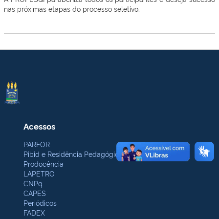
nas próximas etapas do processo seletivo.
Acessos
PARFOR
Pibid e Residência Pedagógica
Prodocência
LAPETRO
CNPq
CAPES
Periódicos
FADEX