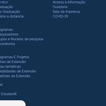
cnico
Acesso à Informação
aduação
Ouvidoria
s-Graduação
Sala de Imprensa
sino a distância
COVID-19
ogramas
squisadores
upos e Núcleos de pesquisa
boratórios
ogramas E Projetos
nhas de Extensão
eas temáticas
dalidades de Extensão
retrizes de Extensão
al
 Estudantil