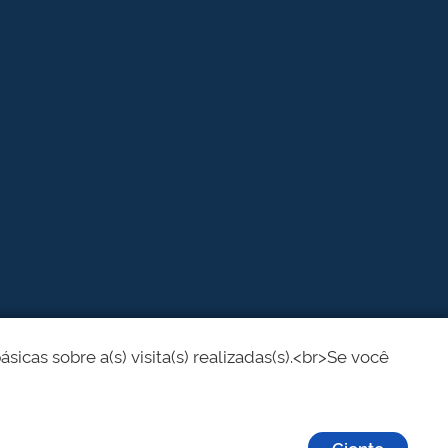
cas sobre a(s) visita(s) realizadas(s).<br>Se você
Ciente