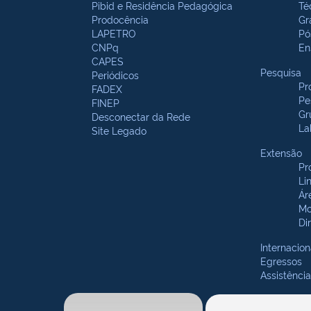
Pibid e Residência Pedagógica
Té
Prodocência
Gr
LAPETRO
Pó
CNPq
En
CAPES
Pesquisa
Periódicos
Pr
FADEX
Pe
FINEP
Gr
Desconectar da Rede
La
Site Legado
Extensão
Pr
Li
Ár
Mo
Di
Internacion
Egressos
Assistência