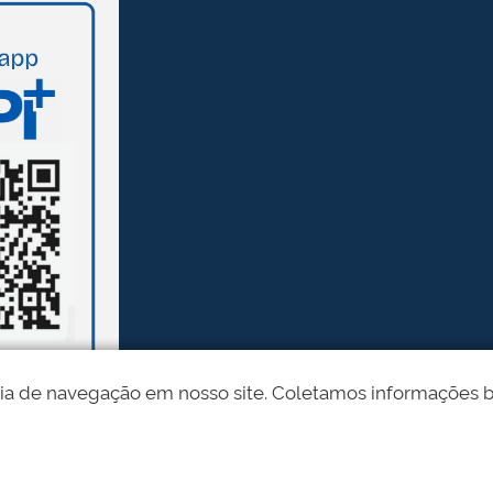
ia de navegação em nosso site. Coletamos informações bási