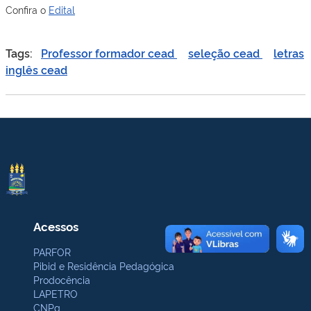
Confira o
Edital
Tags:
Professor formador cead
seleção cead
letras
inglês cead
Acessos
PARFOR
Pibid e Residência Pedagógica
Prodocência
LAPETRO
CNPq