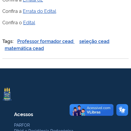
Confira a
Errata do Edital
Confira o
Edital
Tags:
Professor formador cead
seleção cead
matemática cead
Acessos
PARFOR
Pibid e Residência Pedagógica