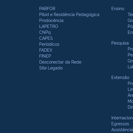
PARFOR
Ensino
Pibid e Residência Pedagógica
Té
Prodocência
Gr
LAPETRO
Pó
CNPq
En
CAPES
Pesquisa
Periódicos
Pr
FADEX
Pe
FINEP
Gr
Desconectar da Rede
La
Site Legado
Extensão
Pr
Li
Ár
Mo
Di
Internacion
Egressos
Assistência