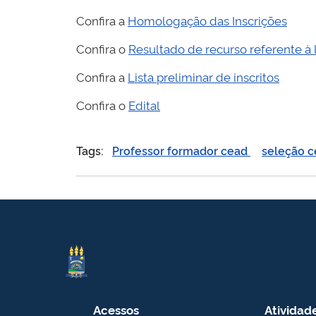
Confira a
Homologação das Inscrições
Confira o
Resultado de recurso referente à l
Confira a
Lista preliminar de inscritos
Confira o
Edital
Tags:
Professor formador cead
seleção 
Acessos
Atividad