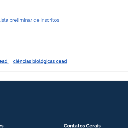
ista preliminar de inscritos
cead
ciências biológicas cead
es
Contatos Gerais