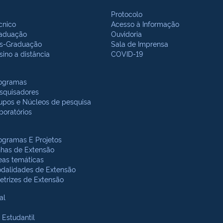
Protocolo
cnico
Acesso à Informação
aduação
Ouvidoria
s-Graduação
Sala de Imprensa
sino a distância
COVID-19
ogramas
squisadores
upos e Núcleos de pesquisa
boratórios
ogramas E Projetos
nhas de Extensão
eas temáticas
dalidades de Extensão
retrizes de Extensão
al
 Estudantil