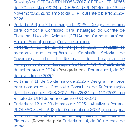
Resoluções, CEPEX/UFPI N°053/2017; CEPEX/UFPI N°665
de 20 de Maio/2024 e CEPEX/UFPI N°140 de 13 de
Novembro/2021 no âmbito da UFPI, durante o biênio 2025-
2026.
Portaria nº 9, de 24 de março de 2025 - Designa membros
para compor a Comissão para instalação do Comitê de
Ética no Uso de Animais (CEUA) no Campus Amílcar
Ferreira Sobral, com vigência de um ano.
Portaria nº 10, de 25 de março de 2025 - Atualiza os
membros que compõem a Comissão Setorial de
Governança da Pró-Reitoria de Pesquisa e
Inovação, conforme Resolução CONSUN/UFPI nº 221, de 11
de setembro de 2024.
(Revogada pela
Portaria nº 1, de 20
de fevereiro de 2026
)
Portaria nº 11, de 05 de maio de 2025 - Designa membros
para comporem a Comissão Consultiva de Reformulação
das Resoluções 053/2017, 665/2024 e 140/2021 no
âmbito da UFPI durante o biênio 2025-2026
.
Portaria nº 12, de 29 de maio de 2025 - Atualiza a Portaria
PROPESQI/UFPI nº 12, de 10 de maio de 2022, que designa
membros para atuarem como responsáveis técnicos dos
Biotérios
.
(Revogada pela
Portaria nº 14, de 30 de maio de
2025
)