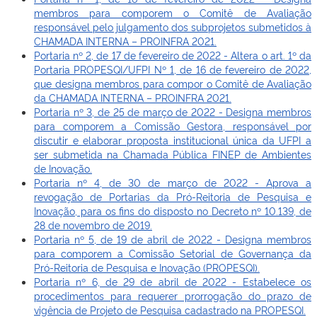
membros para comporem o Comitê de Avaliação
responsável pelo julgamento dos subprojetos submetidos à
CHAMADA INTERNA – PROINFRA 2021.
Portaria nº 2, de 17 de fevereiro de 2022 - Altera o art. 1º da
Portaria PROPESQI/UFPI Nº 1, de 16 de fevereiro de 2022,
que designa membros para compor o Comitê de Avaliação
da CHAMADA INTERNA – PROINFRA 2021.
Portaria nº 3, de 25 de março de 2022 - Designa membros
para comporem a Comissão Gestora, responsável por
discutir e elaborar proposta institucional única da UFPI a
ser submetida na Chamada Pública FINEP de Ambientes
de Inovação.
Portaria nº 4, de 30 de março de 2022 - Aprova a
revogação de Portarias da Pró-Reitoria de Pesquisa e
Inovação, para os fins do disposto no Decreto nº 10.139, de
28 de novembro de 2019.
Portaria nº 5, de 19 de abril de 2022 - Designa membros
para comporem a Comissão Setorial de Governança da
Pró-Reitoria de Pesquisa e Inovação (PROPESQI).
Portaria nº 6, de 29 de abril de 2022 - Estabelece os
procedimentos para requerer prorrogação do prazo de
vigência de Projeto de Pesquisa cadastrado na PROPESQI.