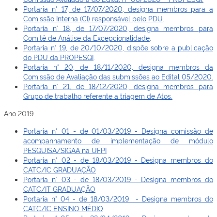
Portaria n° 17, de 17/07/2020, designa membros para a
Comissão Interna (CI) responsável pelo PDU
.
Portaria n° 18, de 17/07/2020, designa membros para
Comitê de Análise da Excepcionalidade
.
Portaria n° 19, de 20/10/2020, dispõe sobre a publicação
do PDU da PROPESQI
.
Portaria n° 20, de 18/11/2020, designa membros da
Comissão de Avaliação das submissões ao Edital 05/2020.
Portaria n° 21, de 18/12/2020, designa membros para
Grupo de trabalho referente a triagem de Atos.
Ano 2019
Portaria n° 01 - de 01/03/2019 - Designa comissão de
acompanhamento de implementação de módulo
PESQUISA/SIGAA na UFPI
Portaria n° 02 - de 18/03/2019 - Designa membros do
CATC/IC GRADUAÇÃO
Portaria n° 03 - de 18/03/2019 - Designa membros do
CATC/IT GRADUAÇÃO
Portaria n° 04 - de 18/03/2019 - Designa membros do
CATC/IC ENSINO MÉDIO