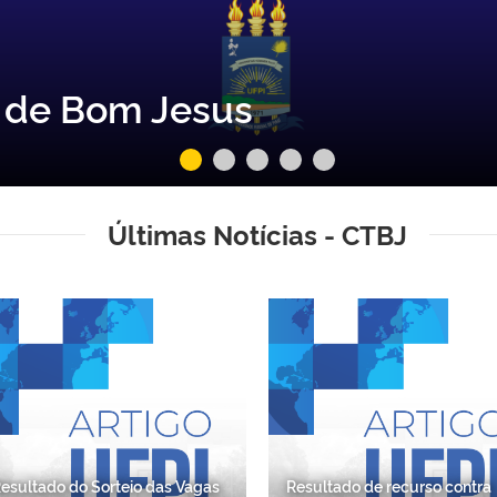
o de Bom Jesus
Últimas Notícias - CTBJ
esultado do Sorteio das Vagas
Resultado de recurso contra