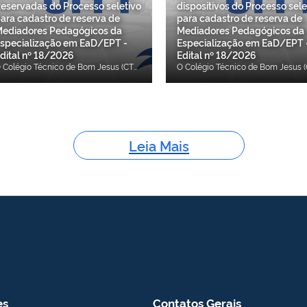
eservadas do Processo seletivo
dispositivos do Processo sele
ara cadastro de reserva de
para cadastro de reserva de
ediadores Pedagógicos da
Mediadores Pedagógicos da
specialização em EaD/EPT -
Especialização em EaD/EPT 
dital nº 18/2026
Edital nº 18/2026
O Colégio Técnico de Bom Jesus (CTBJ/UFPI) torna público o resultado do sorteio das vagas reservadas do Edital nº 18/2026, que dispõe sobre o Processo Seletivo para formação de cadastro de reserva de Mediadores Pedagógicos do Curso de Pós-Graduação Lato Sensu em Educação a Distância (EaD) na Educação Profissional e Tecnológica (EPT), ofertado no âmbito do Sistema Universidade Aberta do Brasil (UAB/CAPES). O processo seletivo contempla as funções de Mediador Pedagógico a Distância e Mediador Pedagógico Presencial, destinadas a profissionais com graduação em Pedagogia ou Licenciatura, pós-graduação na área de Educação e experiência em Educação a Distância, conforme os requisitos estabelecidos no edital. As inscrições serão realizadas exclusivamente por e-mail, no período de 29 de julho a 12 de agosto de 2026, mediante envio da documentação exigida em arquivo único no formato PDF para o endereço eletrônico Este endereço de email está sendo protegido de spambots. Você precisa do JavaScript ativado para vê-lo.. Clique no link abaixo para acessar o resultado do sorteio das vagas reservadas: Edital n° 18/2026 - Resultado do sorteio das vagas reservadas Edital nº 18/2026 - Errata nº 01 do Edital nº 18/2026 Edital nº 18/2026 - Resultado de recurso contra dispositivos Edital nº 18/2026
Leia Mais
es
Contatos Gerais