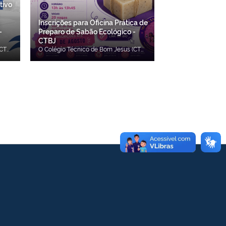
tivo
Inscrições para Oficina Prática de
-
Preparo de Sabão Ecológico -
CTBJ
O Colégio Técnico de Bom Jesus (CTBJ/UFPI) torna público resultado de recurso contra dispositivos do Edital nº 18/2026, que dispõe sobre o Processo Seletivo para formação de cadastro de reserva de Mediadores Pedagógicos do Curso de Pós-Graduação Lato Sensu em Educação a Distância (EaD) na Educação Profissional e Tecnológica (EPT), ofertado no âmbito do Sistema Universidade Aberta do Brasil (UAB/CAPES). O processo seletivo contempla as funções de Mediador Pedagógico a Distância e Mediador Pedagógico Presencial, destinadas a profissionais com graduação em Pedagogia ou Licenciatura, pós-graduação na área de Educação e experiência em Educação a Distância, conforme os requisitos estabelecidos no edital. As inscrições serão realizadas exclusivamente por e-mail, no período de 29 de julho a 12 de agosto de 2026, mediante envio da documentação exigida em arquivo único no formato PDF para o endereço eletrônico Este endereço de email está sendo protegido de spambots. Você precisa do JavaScript ativado para vê-lo.. Clique no link abaixo para acessar o resultado de recurso contra dispositivos: Edital nº 18/2026 - Errata nº 01 do Edital nº 18/2026 Edital nº 18/2026 - Resultado de recurso contra dispositivos Edital nº 18/2026
O Colégio Técnico de Bom Jesus (CTBJ/UFPI) informa que estão abertas as inscrições para a Oficina Prática de Preparo de Sabão Ecológico, promovida pelo projeto Meninas na Ciência – Química, Sustentabilidade e Protagonismo Feminino em Ação. A atividade tem como objetivo ensinar os participantes a transformar óleo de fritura usado em sabão ecológico, incentivando a educação ambiental, a sustentabilidade e a aplicação prática de conhecimentos em Química. Informações da oficina Data: 05 de agosto Horário: das 13h às 13h45 Número de vagas: 20 participantes Público-alvo A oficina é destinada a: Estudantes do Colégio Técnico de Bom Jesus (CTBJ/UFPI); Estudantes do Campus Professora Cinobelina Elvas (CPCE/UFPI); Comunidade externa à UFPI. Orientações aos participantes Cada participante deverá levar 300 mL de óleo de fritura usado, que será utilizado durante a realização da atividade. Inscrições As inscrições estarão abertas até o dia 1º de agosto e devem ser realizadas por meio do formulário eletrônico disponível no link abaixo: https://forms.gle/8D6oovqjjXZFtyiAA A participação é gratuita, porém as vagas são limitadas. Os interessados devem realizar a inscrição dentro do prazo para garantir sua participação.