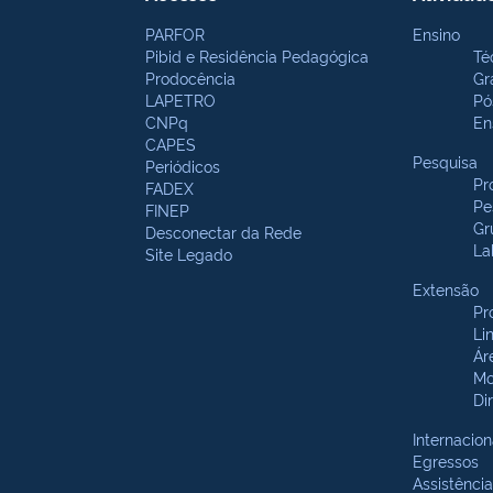
PARFOR
Ensino
Pibid e Residência Pedagógica
Té
Prodocência
Gr
LAPETRO
Pó
CNPq
En
CAPES
Pesquisa
Periódicos
Pr
FADEX
Pe
FINEP
Gr
Desconectar da Rede
La
Site Legado
Extensão
Pr
Li
Ár
Mo
Di
Internacion
Egressos
Assistência