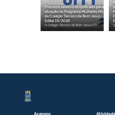
R
Processo seletivo simplificado para
p
atuação no Programa Mulheres Mil
M
do Colégio Técnico de Bom Jesus -
E
Edital 19/2026
E
O Colégio Técnico de Bom Jesus (CTBJ/UFPI) torna público o Edital nº 19/2026, que dispõe sobre o Processo Seletivo Simplificado para atuação no Programa Mulheres Mil, destinado à seleção de Professor Formador para os cursos ofertados na modalidade presencial pelo CTBJ/UFPI, nos municípios de Cristino Castro e Palmeira do Piauí. O processo seletivo visa à formação de cadastro de reserva e oferta vagas para profissionais com graduação nas áreas de Matemática, Ciências da Computação, Sistemas de Informação ou Engenharia da Computação, conforme os requisitos estabelecidos no edital. Os candidatos selecionados atuarão nas disciplinas de Matemática Aplicada e Noções de Educação Financeira e Inclusão Digital voltada para o exercício da cidadania, no âmbito do Programa Mulheres Mil. As inscrições serão realizadas exclusivamente por e-mail, no período de 31 de julho a 05 de agosto de 2026, mediante o envio da documentação exigida em arquivo único no formato PDF para o endereço eletrônico Este endereço de email está sendo protegido de spambots. Você precisa do JavaScript ativado para vê-lo., observando todas as orientações previstas no edital. Clique no link abaixo para acessar o edital completo: Edital nº 19/2026
Acessos
Atividad