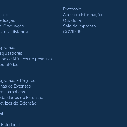
Protocolo
cnico
Acesso à Informação
aduação
Ouvidoria
s-Graduação
Sala de Imprensa
sino a distância
COVID-19
ogramas
squisadores
upos e Núcleos de pesquisa
boratórios
ogramas E Projetos
nhas de Extensão
eas temáticas
dalidades de Extensão
retrizes de Extensão
al
 Estudantil