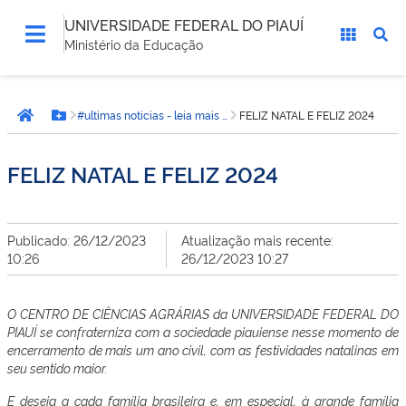
UNIVERSIDADE FEDERAL DO PIAUÍ
Ministério da Educação
Você
#ultimas noticias - leia mais - CCA
FELIZ NATAL E FELIZ 2024
está
Página inicial
Botão Menu
aqui:
FELIZ NATAL E FELIZ 2024
Publicado: 26/12/2023
Atualização mais recente:
10:26
26/12/2023 10:27
O CENTRO DE CIÊNCIAS AGRÁRIAS da UNIVERSIDADE FEDERAL DO
PIAUÍ se confraterniza com a sociedade piauiense nesse momento de
encerramento de mais um ano civil, com as festividades natalinas em
seu sentido maior.
E deseja a cada família brasileira e, em especial, à grande família