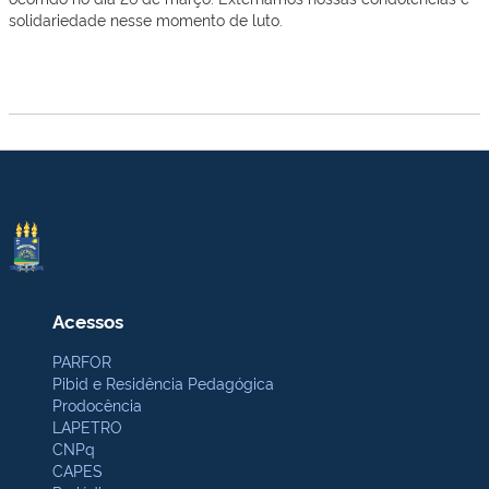
solidariedade nesse momento de luto.
Acessos
PARFOR
Pibid e Residência Pedagógica
Prodocência
LAPETRO
CNPq
CAPES