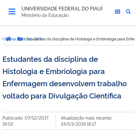
UNIVERSIDADE FEDERAL DO PIAUÍ
Ministério da Educação
Você
Últimas Notícias - SCS
Estudantes da disciplina de Histologia e Embriologia para Enfe
está
Página inicial
Botão Menu
aqui:
Estudantes da disciplina de
Histologia e Embriologia para
Enfermagem desenvolvem trabalho
voltado para Divulgação Científica
Publicado: 07/12/2017
Atualização mais recente:
16:02
24/03/2019 16:17