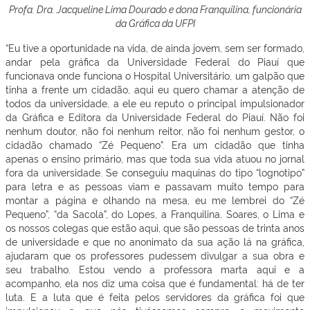
Profa. Dra. Jacqueline Lima Dourado e dona Franquilina, funcionária
da Gráfica da UFPI
“Eu tive a oportunidade na vida, de ainda jovem, sem ser formado,
andar pela gráfica da Universidade Federal do Piauí que
funcionava onde funciona o Hospital Universitário, um galpão que
tinha a frente um cidadão, aqui eu quero chamar a atenção de
todos da universidade, a ele eu reputo o principal impulsionador
da Gráfica e Editora da Universidade Federal do Piauí. Não foi
nenhum doutor, não foi nenhum reitor, não foi nenhum gestor, o
cidadão chamado “Zé Pequeno”. Era um cidadão que tinha
apenas o ensino primário, mas que toda sua vida atuou no jornal
fora da universidade. Se conseguiu maquinas do tipo “lognotipo”
para letra e as pessoas viam e passavam muito tempo para
montar a página e olhando na mesa, eu me lembrei do “Zé
Pequeno”, “da Sacola”, do Lopes, a Franquilina, Soares, o Lima e
os nossos colegas que estão aqui, que são pessoas de trinta anos
de universidade e que no anonimato da sua ação lá na gráfica,
ajudaram que os professores pudessem divulgar a sua obra e
seu trabalho. Estou vendo a professora marta aqui e a
acompanho, ela nos diz uma coisa que é fundamental: há de ter
luta. E a luta que é feita pelos servidores da gráfica foi que