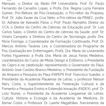
Marques, o Diretor da Rádio FM Universitária, Prof. Dr. Paulo
Fernando de Carvalho Lopes, a Profa. Dra. Regina Lúcia Ferreira
Gomes, Pró-Reitora de Pós-Graduação, o Pró-reitor da Propesq,
Prof. Dr. João Xavier da Cruz Neto, a Pró-reitora da PRAEC, profa.
Dr. Adriana de Azevedo Paiva, o Prof. Paulo Ramalho, Diretor do
CCA, o Diretor do Centro de Ciências da Educação prof. Dr. Luís
Carlos Sales, o Diretor do Centro de ciências da Saúde, prof. Dr.
Viriato Campelo, a Diretora do Centro de Tecnologia, profa. Dra.
Nícia Formiga, o Coordenador de Formação Continuada, Prof. Dr.
Marcos Antônio Tavares Lira, a Coordenadora do Programa de
Pós-Graduação em Enfermagem, Profa. Dra. Maria do Livramento
Fortes Figueiredo, a Profa. Dra. Maria de Jesus Farias Medeiros,
coordenadora do Curso de Moda Design e Estilismo, o Presidente
da Cepro e na celebração representando o Governador do Piauí,
Antônio José Castelo Branco Medeiros, o Presidente da Fundação
de Amparo a Pesquisa do Piauí (FAPEPI) Prof. Francisco Guedes, o
Presidente da Academia Piauiense de Letras, o professor Nelson
Nery Costa, o Superintendente da Federação Cultural e de
Fomento a Pesquisa Ensino e Extensão Inovação (FADEX), prof. Dr.
Livio Nunes, o Presidente da Academia Longaense de Letras,
Cultura, História e Ecologia e da Academia de Medicina, Dr.
Itamar Costa, o Professor Dr. Laerte Magalhães, funcionários da