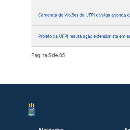
Camerata de Violões da UFPI divulga agenda de
Projeto da UFPI realiza ação extensionista em e
Página 5 de 85
Atividades
Ac