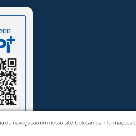
ia de navegação em nosso site. Coletamos informações bási