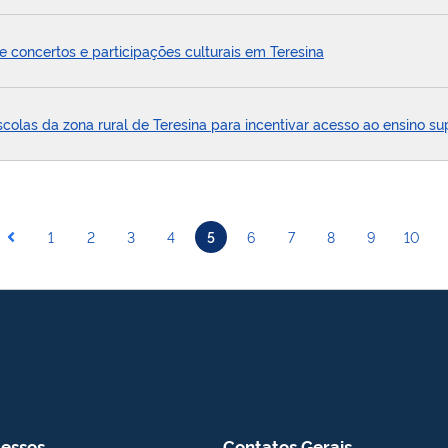
 concertos e participações culturais em Teresina
scolas da zona rural de Teresina para incentivar acesso ao ensino su
1
2
3
4
5
6
7
8
9
10
essos
Contatos Gerais