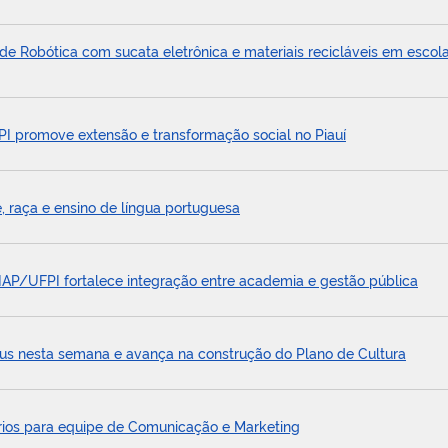
de Robótica com sucata eletrônica e materiais recicláveis em escol
I promove extensão e transformação social no Piauí
, raça e ensino de língua portuguesa
IAP/UFPI fortalece integração entre academia e gestão pública
us nesta semana e avança na construção do Plano de Cultura
ários para equipe de Comunicação e Marketing