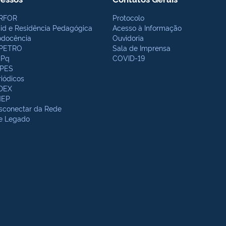
RFOR
Protocolo
bid e Residência Pedagógica
Acesso à Informação
odocência
Ouvidoria
PETRO
Sala de Imprensa
Pq
COVID-19
PES
riódicos
DEX
NEP
sconectar da Rede
te Legado