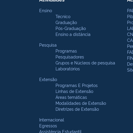
Ensino
PA
Técnico
Pi
Graduação
Pr
Pós-Graduação
LA
Ensino a distância
CN
CA
Pesquisa
Pe
Programas
FA
Pesquisadores
FI
Grupos e Núcleos de pesquisa
De
Laboratórios
Si
Extensão
Programas E Projetos
Linhas de Extensão
Áreas temáticas
Modalidades de Extensão
Diretrizes de Extensão
Internacional
Egressos
Assistência Estudantil