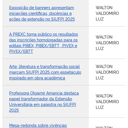
Exposição de banners apresentam
WALTON
iniciações científicas, docências e
VALDOMIRO
ações de extensão no SIUFPI 2025
LUZ
A PREXC torna público os resultados
WALTON
das inscrições homologadas para os
VALDOMIRO
editais PIBEX, PIBEX/EBTT, PIVEX e
LUZ
PIVEX/EBTT
Arte, literatura e transformação social
WALTON
marcam SIUFPI 2025 com espetáculo
VALDOMIRO
inspirado em obra acadêmica
LUZ
Professora Olgamir Amancia destaca
WALTON
papel transformador da Extensão
VALDOMIRO
Universitária em palestra no SIUFPI
LUZ
2025
Mesa-redonda sobre vivências
WALTON