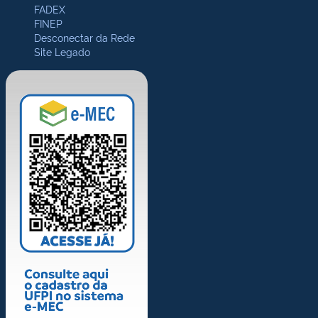
FADEX
FINEP
Desconectar da Rede
Site Legado