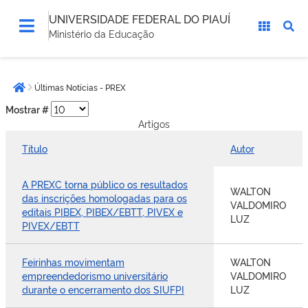
UNIVERSIDADE FEDERAL DO PIAUÍ
Ministério da Educação
Você
Últimas Notícias - PREX
está
Página inicial
aqui:
Mostrar #
Artigos
Título
Autor
A PREXC torna público os resultados
WALTON
das inscrições homologadas para os
VALDOMIRO
editais PIBEX, PIBEX/EBTT, PIVEX e
LUZ
PIVEX/EBTT
Feirinhas movimentam
WALTON
empreendedorismo universitário
VALDOMIRO
durante o encerramento dos SIUFPI
LUZ