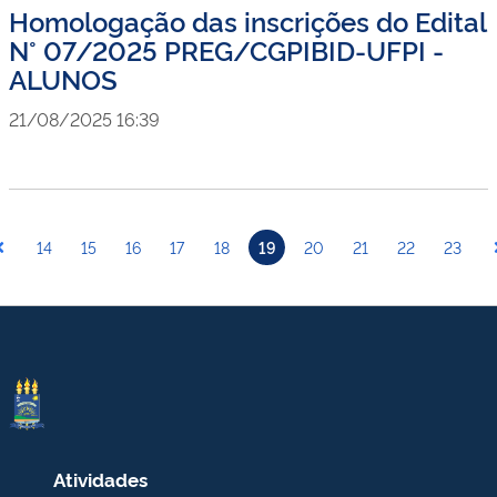
Homologação das inscrições do Edital
N° 07/2025 PREG/CGPIBID-UFPI -
ALUNOS
21/08/2025 16:39
14
15
16
17
18
19
20
21
22
23
Atividades