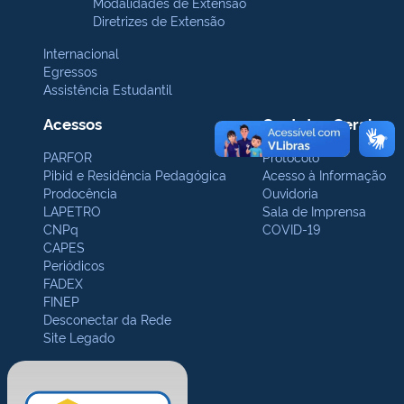
Modalidades de Extensão
Diretrizes de Extensão
Internacional
Egressos
Assistência Estudantil
Acessos
Contatos Gerais
PARFOR
Protocolo
Pibid e Residência Pedagógica
Acesso à Informação
Prodocência
Ouvidoria
LAPETRO
Sala de Imprensa
CNPq
COVID-19
CAPES
Periódicos
FADEX
FINEP
Desconectar da Rede
Site Legado