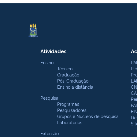
Atividades
Ac
Ensino
PA
Técnico
Pi
Graduação
Pr
Pós-Graduação
LA
Ensino a distância
CN
CA
Pesquisa
Pe
Programas
FA
Pesquisadores
FI
Grupos e Núcleos de pesquisa
De
Laboratórios
Si
Extensão