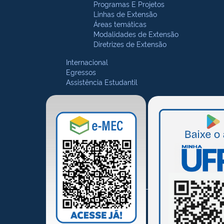
Programas E Projetos
Linhas de Extensão
Áreas temáticas
Modalidades de Extensão
Diretrizes de Extensão
Internacional
Egressos
Assistência Estudantil