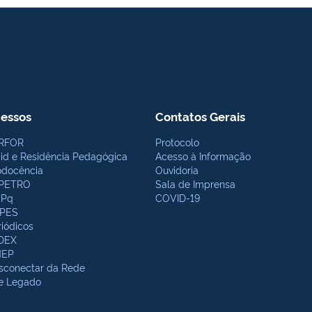
essos
Contatos Gerais
RFOR
Protocolo
bid e Residência Pedagógica
Acesso à Informação
odocência
Ouvidoria
PETRO
Sala de Imprensa
Pq
COVID-19
PES
riódicos
DEX
NEP
sconectar da Rede
te Legado