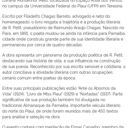
no campus da Universidade Federal do Piauí (UFPI) em Teresina.
Escrito por Filadelfo Chagas Barreto, advogado e neto do
homenageado, o livro resgata a trajetória e a produção literária
de R. Petit, pseudônimo de Raimundo Araújo Chagas. Nascido no
Pará, em 1891, o poeta mudou-se ainda na infância para Parnaíba,
cidade onde construiu grande parte de sua identidade literária e
permaneceu por cerca de quatro décadas.
A obra apresenta um panorama da produção poética de R. Petit,
destacando sua história de vida, e sua influência na construção
de sua poesia. Reconhecido por sua escrita sensível e cotidiana, o
autor conciliava a atividade literária com outras ocupações,
cenário comum entre poetas da época.
Entre suas principais publicações estão
“Ante os Abismos da
Vida”
(1924),
“Livro de Miss Piauí”
(1929) e
“Nortadas”
(1937). Parte
significativa de sua produção também foi divulgada no
tradicional
Almanaque da Parnaíba
, importante veículo literário
do norte do Piauí, de onde foram reunidos mais de 450 textos
para análise e seleção na obra.
O evento contará com mediação de Elmar Carvalho, membro da