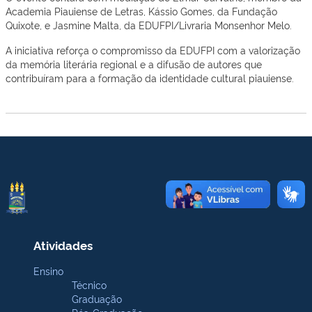
Academia Piauiense de Letras, Kássio Gomes, da Fundação
Quixote, e Jasmine Malta, da EDUFPI/Livraria Monsenhor Melo.
A iniciativa reforça o compromisso da EDUFPI com a valorização
da memória literária regional e a difusão de autores que
contribuíram para a formação da identidade cultural piauiense.
Atividades
Ensino
Técnico
Graduação