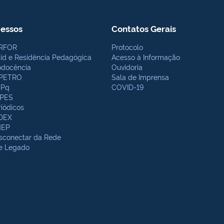
essos
Contatos Gerais
RFOR
Protocolo
bid e Residência Pedagógica
Acesso à Informação
odocência
Ouvidoria
PETRO
Sala de Imprensa
Pq
COVID-19
PES
riódicos
DEX
NEP
sconectar da Rede
te Legado