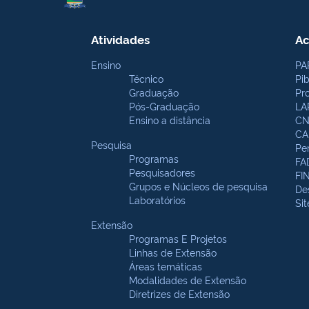
Atividades
Ac
Ensino
PA
Técnico
Pi
Graduação
Pr
Pós-Graduação
LA
Ensino a distância
CN
CA
Pesquisa
Pe
Programas
FA
Pesquisadores
FI
Grupos e Núcleos de pesquisa
De
Laboratórios
Si
Extensão
Programas E Projetos
Linhas de Extensão
Áreas temáticas
Modalidades de Extensão
Diretrizes de Extensão