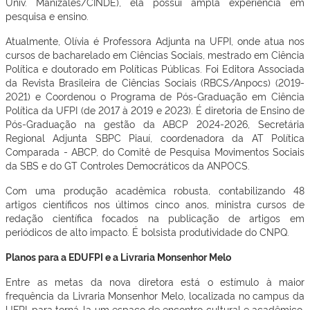
Univ. Manizales/CINDE), ela possui ampla experiência em
pesquisa e ensino.
Atualmente, Olívia é Professora Adjunta na UFPI, onde atua nos
cursos de bacharelado em Ciências Sociais, mestrado em Ciência
Política e doutorado em Políticas Públicas. Foi Editora Associada
da Revista Brasileira de Ciências Sociais (RBCS/Anpocs) (2019-
2021) e Coordenou o Programa de Pós-Graduação em Ciência
Política da UFPI (de 2017 à 2019 e 2023). É diretoria de Ensino de
Pós-Graduação na gestão da ABCP 2024-2026, Secretária
Regional Adjunta SBPC Piauí, coordenadora da AT Política
Comparada - ABCP, do Comitê de Pesquisa Movimentos Sociais
da SBS e do GT Controles Democráticos da ANPOCS.
Com uma produção acadêmica robusta, contabilizando 48
artigos científicos nos últimos cinco anos, ministra cursos de
redação científica focados na publicação de artigos em
periódicos de alto impacto. É bolsista produtividade do CNPQ.
Planos para a EDUFPI e a Livraria Monsenhor Melo
Entre as metas da nova diretora está o estímulo à maior
frequência da Livraria Monsenhor Melo, localizada no campus da
UFPI, para torná-la um espaço de encontro cultural e acadêmico.