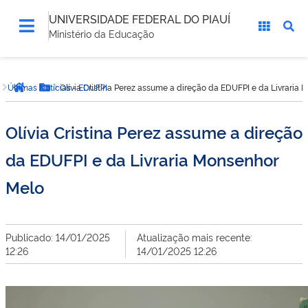
UNIVERSIDADE FEDERAL DO PIAUÍ
Ministério da Educação
Você
Últimas Notícias - EDUFPI
Olívia Cristina Perez assume a direção da EDUFPI e da Livraria
está
Página inicial
Botão Menu
aqui:
Olívia Cristina Perez assume a direção
da EDUFPI e da Livraria Monsenhor
Melo
Publicado: 14/01/2025
Atualização mais recente:
12:26
14/01/2025 12:26