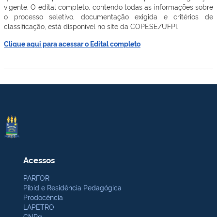
vigente. O edital completo, contendo todas as informações sobre
o processo seletivo, documentação exigida e critérios de
classificação, está disponível no site da COPESE/UFPI.
Clique aqui para acessar o Edital completo
Acessos
PARFOR
Pibid e Residência Pedagógica
Prodocência
LAPETRO
CNPq