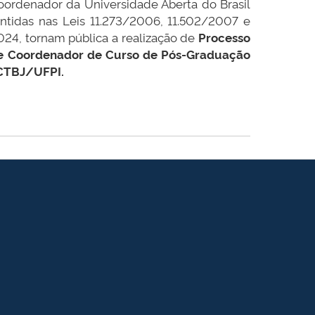
oordenador da Universidade Aberta do Brasil
ontidas nas Leis 11.273/2006, 11.502/2007 e
4, tornam pública a realização de
Processo
 de Coordenador de Curso de Pós-Graduação
 CTBJ/UFPI.