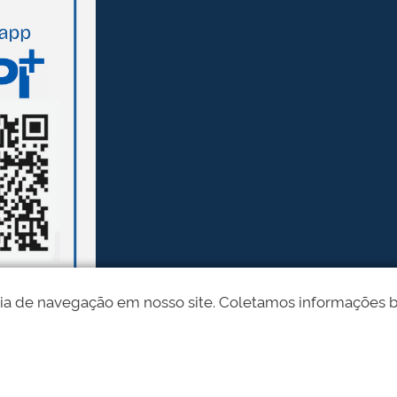
ia de navegação em nosso site. Coletamos informações bási