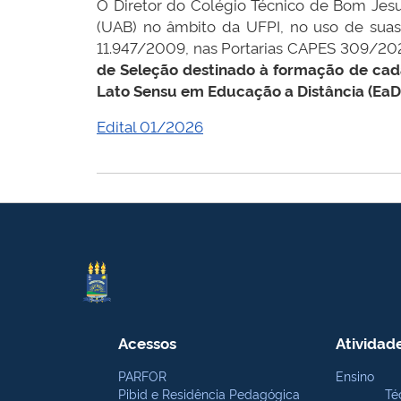
O Diretor do Colégio Técnico de Bom Jesus
(UAB) no âmbito da UFPI, no uso de suas 
11.947/2009, nas Portarias CAPES 309/20
de Seleção destinado à formação de cad
Lato Sensu em Educação a Distância (EaD
Edital 01/2026
Acessos
Atividad
PARFOR
Ensino
Pibid e Residência Pedagógica
Té