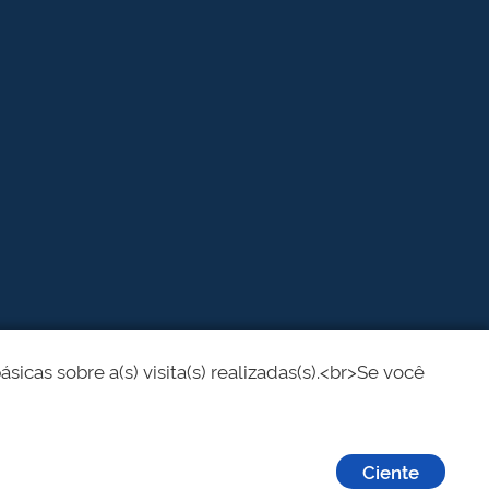
cas sobre a(s) visita(s) realizadas(s).<br>Se você
Ciente