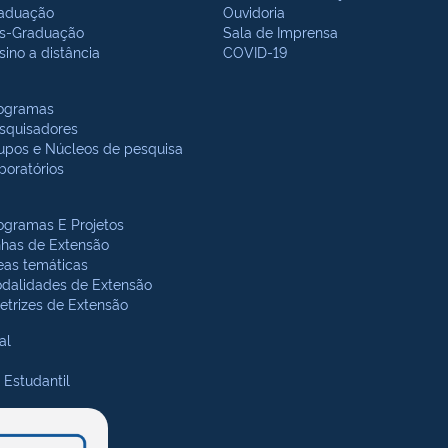
aduação
Ouvidoria
s-Graduação
Sala de Imprensa
sino a distância
COVID-19
ogramas
squisadores
upos e Núcleos de pesquisa
boratórios
ogramas E Projetos
nhas de Extensão
eas temáticas
dalidades de Extensão
retrizes de Extensão
al
 Estudantil