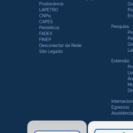
Prodocência
Gr
LAPETRO
Pó
CNPq
En
CAPES
Pesquisa
Periódicos
Pr
FADEX
Pe
FINEP
Gr
Desconectar da Rede
La
Site Legado
Extensão
Pr
Li
Ár
Mo
Di
Internacion
Egressos
Assistência