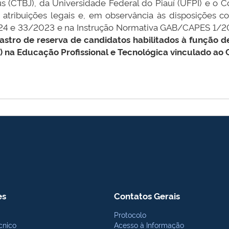
 (CTBJ), da Universidade Federal do Piauí (UFPI) e o C
atribuições legais e, em observância às disposições c
24 e 33/2023 e na Instrução Normativa GAB/CAPES 1/202
astro de reserva de candidatos habilitados à função
) na Educação Profissional e Tecnológica vinculado ao
es
Contatos Gerais
Protocolo
cnico
Acesso à Informação