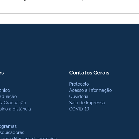
es
Contatos Gerais
Protocolo
cnico
Acesso à Informação
aduação
Ouvidoria
s-Graduação
Sala de Imprensa
sino a distância
COVID-19
ogramas
squisadores
upos e Núcleos de pesquisa