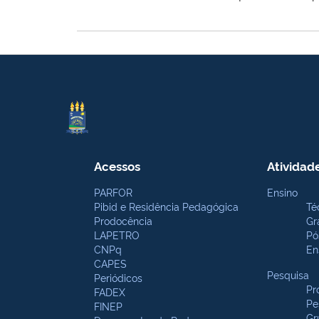
Acessos
Atividad
PARFOR
Ensino
Pibid e Residência Pedagógica
Té
Prodocência
Gr
LAPETRO
Pó
CNPq
En
CAPES
Pesquisa
Periódicos
Pr
FADEX
Pe
FINEP
Gr