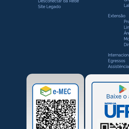
Desconectar da Rede
La
Site Legado
Extensão
Pr
Li
Ár
Mo
Di
Internacion
Egressos
Assistência