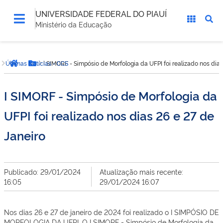
UNIVERSIDADE FEDERAL DO PIAUÍ
Ministério da Educação
Você
Últimas Notícias - CCS
I SIMORF - Simpósio de Morfologia da UFPI foi realizado nos dias
está
Página inicial
Botão Menu
aqui:
I SIMORF - Simpósio de Morfologia da
UFPI foi realizado nos dias 26 e 27 de
Janeiro
Publicado: 29/01/2024
Atualização mais recente:
16:05
29/01/2024 16:07
Nos dias 26 e 27 de janeiro de 2024 foi realizado o I SIMPÓSIO DE
MORFOLOGIA DA UFPI. O I SIMORF - Simpósio de Morfologia da