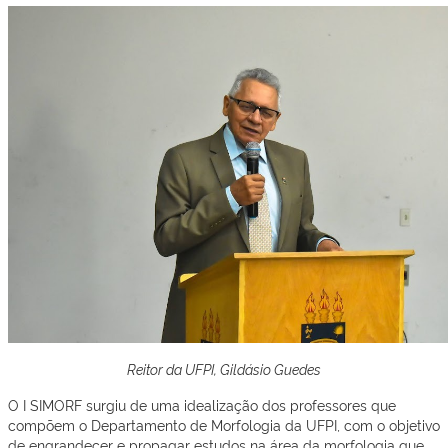
Reitor da UF
PI, Gildásio Guedes
O I SIMORF surgiu de uma idealização dos professores que
compõem o Departamento de Morfologia da UFPI, com o objetivo
de engrandecer e propagar estudos na área da morfologia que