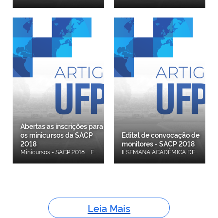
Abertas as inscrições para
os minicursos da SACP
Edital de convocação de
2018
monitores - SACP 2018
Minicursos - SACP 2018 Estão abertas as inscrições para os minicursos da SACP 2018. Seguem ementas dos minicursos: Minicurso 1 - “Democracia inclusiva ao gênero: desafios das mulheres na Esfera Pública” - Clique aqui para acessar a ementa deste minicurso. Minicurso 2 - "A CONSTITUIÇÃO DE 88 PODE SER ABANDONADA? INTRODUÇÃO AO DIREITO PÚBLICO A PARTIR DE UM PROBLEMA PRÁTICO." - Clique aqui para acessar a ementa deste minicurso. Minicurso 3 - "Transformações Metodológicas e o Pluralismo Inferencial na Ciência Política" - Clique aqui para acessar a ementa deste minicurso. Inscrições: Clique aqui para acessar o formulário de inscrição para os minicursos.
II SEMANA ACADÊMICA DE CIÊNCIA POLÍTICA E XI SEMINÁRIO DECIÊNCIA POLÍTICA DA UFPIEDITAL DE CONVOCAÇÃO DE MONITORES A Comissão da II Semana Acadêmica de Ciência Política comunica aos interessados/as a abertura de inscrições para a seleção de monitores/as para o desenvolvimento de atividades acadêmicas e estruturantes durante o evento, a realizar-se no período de 20 a 23 de agosto de 2018, no Centro de Ciências Humanas e Letras do Campus Universitário Ministro Petrônio Portela, Bairro Ininga, Teresina – PI. Clique aqui para acessar o edital.
Leia Mais