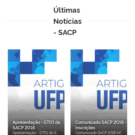
Últimas
Notícias
- SACP
Apresentação - GT01 da
Comunicado SACP 2018 -
SACP 2018
Inscrições
Apresentação - GT01 da SACP 2018
Comunicado SACP 2018 Informamos que devido a problemas operacionais o evento não cobrará nenhum tipo de taxa de inscrição. Todas as atividades serão gratuitas!!!!!!!! Aproveite para fazer sua inscrição no site do evento, através do link: Inscreva-se! Em caso de dúvidas, envie um e-mail para Este endereço de email está sendo protegido de spambots. Você precisa do JavaScript ativado para vê-lo.