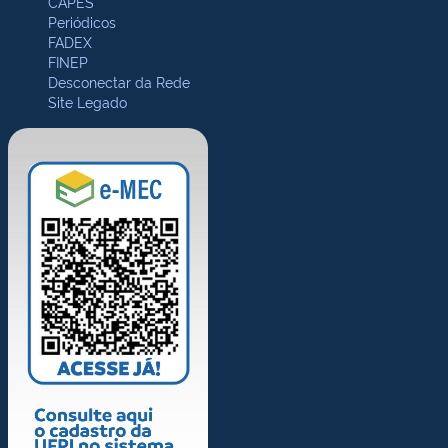
CAPES
Periódicos
FADEX
FINEP
Desconectar da Rede
Site Legado