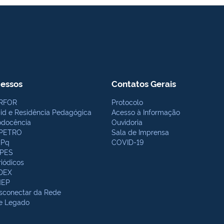
essos
Contatos Gerais
RFOR
Protocolo
bid e Residência Pedagógica
Acesso à Informação
odocência
Ouvidoria
PETRO
Sala de Imprensa
Pq
COVID-19
PES
riódicos
DEX
NEP
sconectar da Rede
te Legado