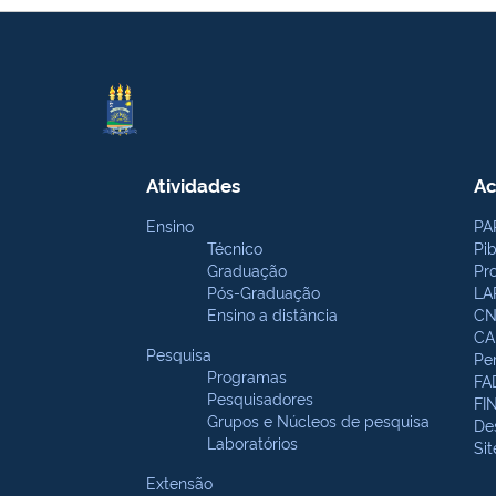
Atividades
Ac
Ensino
PA
Técnico
Pi
Graduação
Pr
Pós-Graduação
LA
Ensino a distância
CN
CA
Pesquisa
Pe
Programas
FA
Pesquisadores
FI
Grupos e Núcleos de pesquisa
De
Laboratórios
Si
Extensão