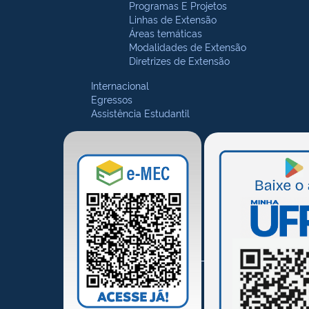
Programas E Projetos
Linhas de Extensão
Áreas temáticas
Modalidades de Extensão
Diretrizes de Extensão
Internacional
Egressos
Assistência Estudantil